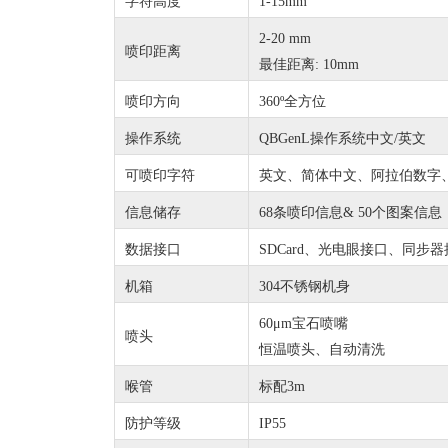
字符高度
1-15mm
2-20 mm
喷印距离
最佳距离: 10mm
喷印方向
360º全方位
操作系统
QBGenL操作系统中文/英文
可喷印字符
英文、简体中文、阿拉伯数字
信息储存
68条喷印信息& 50个图案信息
数据接口
SDCard、光电眼接口、同步
机箱
304不锈钢机身
60μm宝石喷嘴
喷头
恒温喷头、自动清洗
喉管
标配3m
防护等级
IP55