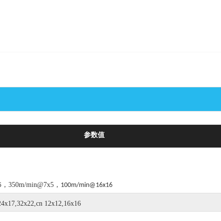
参数值
，350m/min@7x5，
5
100m/min@16x16
24x17,32x22,cn 12x12,16x16