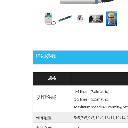
详细参数
规格
（
x
）
1-4 lines
7
5matrix
喷印性能
（
x
）
1-5 lines
5
5matrix
x
Maximum speed=450m/min@5
列阵配置
5x5,7x5,9x7,12x9,16x11,19x14,