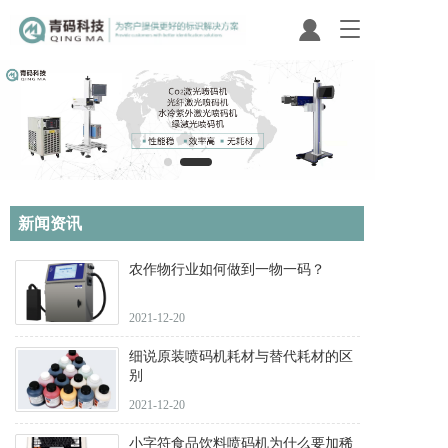
T
o
g
g
l
e
n
a
v
i
新闻资讯 
g
a
t
农作物行业如何做到一物一码？
i
o
2021-12-20
n
细说原装喷码机耗材与替代耗材的区
别
2021-12-20
小字符食品饮料喷码机为什么要加稀